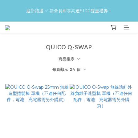
買QUICO護髮＋造型Combo，即享30%！先護後型，零傷害變
迎新禮遇 ✅ 新會員即享高達$100雙重禮券！
靚更快！
🚚 全店免運 | 單筆訂單滿 $400 即享免費送貨
QUICO Q-SWAP
買QUICO護髮＋造型Combo，即享30%！先護後型，零傷害變
靚更快！
商品排序
每頁顯示 24 個