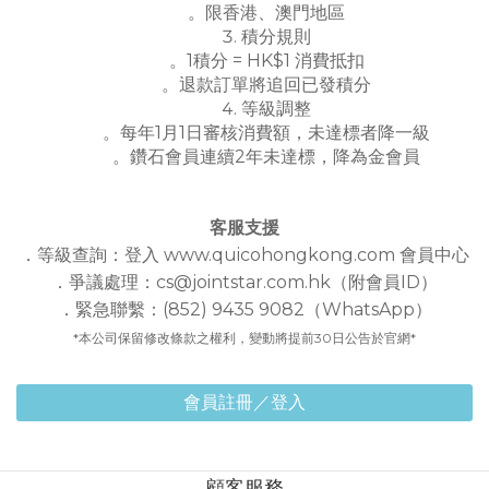
。限香港、澳門地區
積分規則
。1積分 = HK$1 消費抵扣
。退款訂單將追回已發積分
等級調整
。每年1月1日審核消費額，未達標者降一級
。鑽石會員連續2年未達標，降為金會員
客服支援
．等級查詢：登入 www.quicohongkong.com 會員中心
．爭議處理：cs@jointstar.com.hk（附會員ID）
．緊急聯繫：(852) 9435 9082（WhatsApp）
*本公司保留修改條款之權利，變動將提前30日公告於官網*
會員註冊／登入
顧客服務