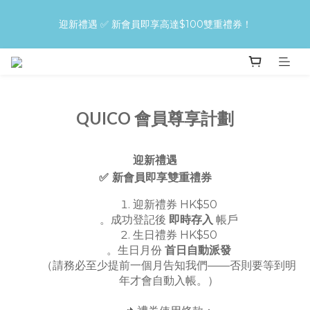
買QUICO護髮＋造型Combo，即享30%！先護後型，零傷害變
迎新禮遇 ✅ 新會員即享高達$100雙重禮券！
靚更快！
🚚 全店免運 | 單筆訂單滿 $400 即享免費送貨
買QUICO護髮＋造型Combo，即享30%！先護後型，零傷害變
QUICO 會員尊享計劃
靚更快！
迎新禮遇
✅ 新會員即享雙重禮券
迎新禮券 HK$50
。成功登記後
即時存入
帳戶
生日禮券 HK$50
。生日月份
首日自動派發
（請務必至少提前一個月告知我們——否則要等到明
年才會自動入帳。）