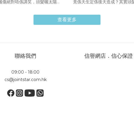
曬傷絕對唔係講笑，頭髮曬太陽除
竟係天生定係後天造成？其實頭
褪色、變色、或者乾燥到好似稻草
原因有好多種，如果發現得早，
仲會嚴重破壞髮質結構！究竟頭髮
髮幼細改善方法，幫你嘅秀髮重
查看更多
陽好嗎？今次等我哋同你拆解紫外
盈！點解我啲頭髮越來越細？4 
頭髮角蛋白嘅傷害，同埋教你最強
變幼原因好多人以為髮質係一出
夏日防曬修護攻略！頭髮曬太陽好
定，但其實後天嘅生活習慣同身
解析紫外線對毛髮結構嘅隱形傷害
況，先係令到頭髮變幼嘅原因。
適度曬太陽係可以，但如果長時間
現頭髮開始變幼，通常係身體發
聯絡我們
信譽網店．信心保證
，頭髮會曬傷之餘，仲會受到嚴重
號。因為當毛囊冇辦法獲得足夠
化學降解傷害。紫外線（UV）會直
養，或者受到化學物質傷害，就
09:00 - 18:00
頭髮入面嘅角蛋白（Keratin），
萎縮，令生出嚟嘅髮絲越來越細
cs@jointstar.com.hk
蛋白佔咗頭髮結構大約 85% 至
下係 4 大最常見嘅成因：長期
%。當紫外線破壞咗角蛋白之間嘅二
力：當人面對巨大壓力時，身體
Disulfide bonds）時，頭髮表
皮質醇，令到頭皮微血管收縮，
角質層（Cuticle）就會翹起、受
囊吸收營養。年齡變大同荷爾蒙
，失去原本嘅鎖水同保護功能。所
隨住年紀變大，新陳代謝減慢，
曬得多會令頭髮變得脆弱、易斷、
生嘅荷爾蒙水平轉變（例如更年
彈性，而且摸落去極度粗糙。如果
後），都會令毛囊生命週期縮短