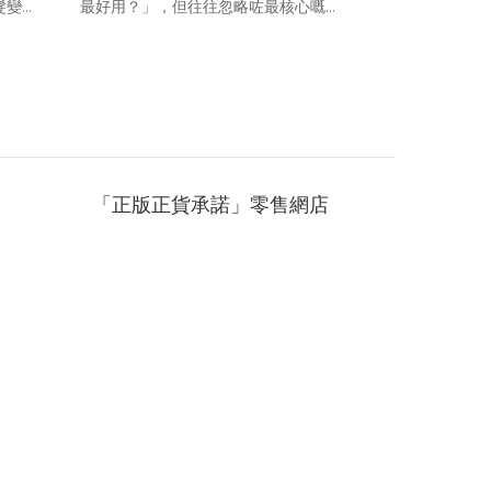
髮變幼
最好用？」，但往往忽略咗最核心嘅問
透過頭
題：你了解自己嘅頭髮嗎？如果連自己
現豐
嘅髮質判斷都搞錯，用錯產品隨時適得
大頭髮
其反，令頭皮愈整愈油，甚至導致髮質
世就注
愈來愈差。想拯救一頭毛躁亂髮，就要
體狀
先學識點樣同頭髮做全方位檢查。以下
當你發
就用 3 分鐘時間，教大家點樣喺屋企分
出嘅警
類髮質同埋改善對策，重拾順滑發光嘅
「正版正貨承諾」零售網店
嘅營
女神髮絲！ 好髮質係天生定後天？ 好多
會慢慢
人以為髮質好壞完全係天生，其實呢個
弱。以
觀念只係啱咗一半。基因確實決定咗你
精神壓
毛囊嘅形狀（例如天生自然捲或直髮）
會釋放
以及頭髮嘅粗細，但後天嘅生活習慣、
阻礙毛
環境侵害同染燙受損，先係決定整體髮
轉變：
質好壞嘅關鍵。頭皮同皮膚一樣，都有
加上女
自己嘅生態系統。頭皮嘅油脂分泌狀況
期或產
（油性、乾性、中性）會直接影響新生
。過度
頭髮嘅健康。當頭皮油脂分泌過多，毛