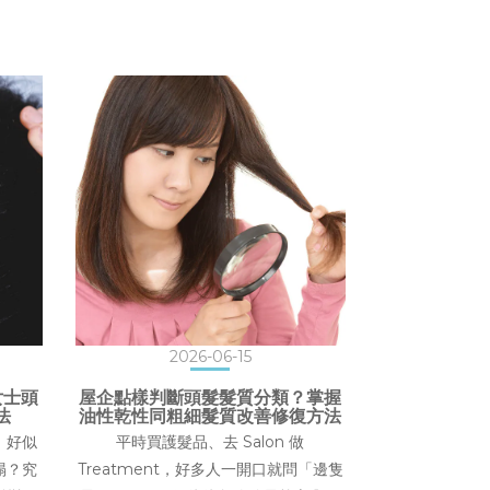
2026-06-15
女士頭
屋企點樣判斷頭髮髮質分類？掌握
法
油性乾性同粗細髮質改善修復方法
，好似
平時買護髮品、去 Salon 做
塌？究
Treatment，好多人一開口就問「邊隻