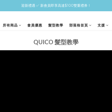
迎新禮遇 ✅ 新會員即享高達$100雙重禮券！
買QUICO護髮＋造型Combo，即享30%！先護後型，零傷害變靚更快
🚚 全店免運 | 單筆訂單滿 $400 即享免費送貨
所有商品
會員優惠
髮型教學
部落格首頁
支援
買QUICO護髮＋造型Combo，即享30%！先護後型，零傷害變靚更快
QUICO 髮型教學