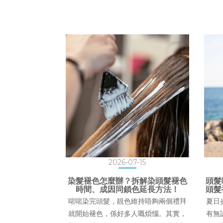
2026-07-15
染髮褪色怎麼辦？拆解染頭髮褪色
頭髮
時間、成因同鎖色延長方法！
頭髮
啱啱染完頭髮，靚色維持唔夠兩個禮拜
夏日
就開始褪色，係好多人嘅煩惱。其實，
有無