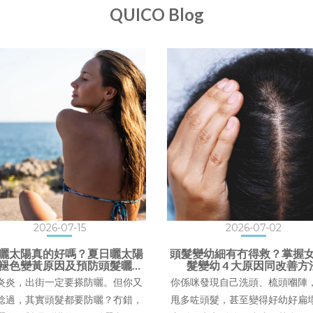
QUICO Blog
2026-07-15
2026-07-02
曬太陽真的好嗎？夏日曬太陽
頭髮變幼細有冇得救？掌握
褪色變黃原因及預防頭髮曬傷
髮變幼 4 大原因同改善方
對策
炎炎，出街一定要搽防曬。但你又
你係咪發現自己洗頭、梳頭嗰陣
諗過，其實頭髮都要防曬？冇錯，
甩多咗頭髮，甚至變得好幼好扁