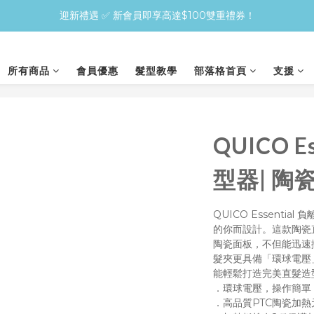
買QUICO護髮＋造型Combo，即享30%！先護後型，零傷害變靚更快
迎新禮遇 ✅ 新會員即享高達$100雙重禮券！
🚚 全店免運 | 單筆訂單滿 $400 即享免費送貨
所有商品
會員優惠
髮型教學
部落格首頁
支援
買QUICO護髮＋造型Combo，即享30%！先護後型，零傷害變靚更快
QUICO E
型器| 陶
QUICO Essenti
的你而設計。這款陶瓷
陶瓷面板，不但能迅速
髮夾更具備「環球電壓
能輕鬆打造完美直髮造
．環球電壓，操作簡單，
．高品質PTC陶瓷加