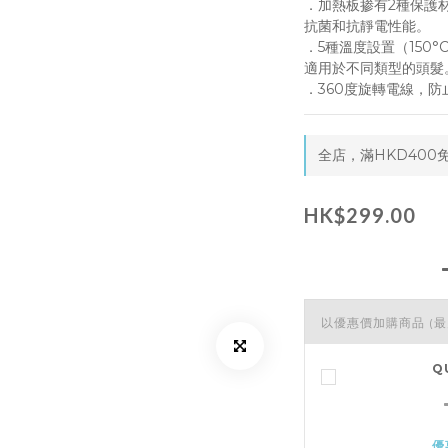
．加熱板掺有2種保護
抗菌和抗靜電性能。
．5種溫度設置（150°C、
適用於不同類型的頭髮
．360度旋轉電線，
全店，滿HKD400
HK$299.00
以優惠價加購商品
(最
Q
優