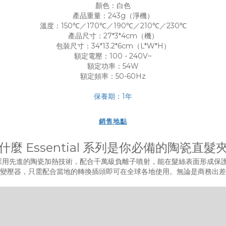
顏色：白色
產品重量：243g（淨機）
溫度：150℃／170℃／190℃／210℃／230℃
產品尺寸：27*3*4cm（機）
包裝尺寸：34*13.2*6cm（L*W*H）
額定電壓：100 - 240V~
額定功率：54W
額定頻率：50-60Hz
保養期：1年
銷售地點
什麼 Essential 系列是你必備的陶瓷直髮
離子造型器採用先進的陶瓷加熱技術，配合千萬級負離子噴射，能在髮絲表面形
變壓器，只需配合當地的轉換插頭即可在全球各地使用。無論是商務出差