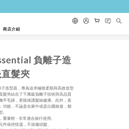
！
商店介紹
！
立即購買
ssential 負離子造
瓷直髮夾
al 負離子造型器，專為追求極致柔順與高效造型
直髮夾結合了千萬級負離子技術與高品質
撫平毛躁，更能保護髮絲健康。此外，直
」功能，不論是在家中或是出國旅遊，都
型。
重量輕 - 非常適合旅行使用。
熱元件保持恆溫，不損傷頭髮。