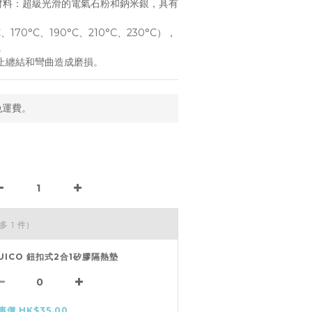
材料：超級光滑的電氣石粉和鈉米銀，具有
170°C、190°C、210°C、230°C），
。
防止纏結和彎曲造成磨損。
免運費。
多 1 件)
UICO 鈕扣式2合1矽膠隔熱墊
惠價 HK$35.00