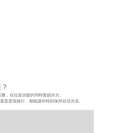
夾？
成保護層，在拉直頭髮的同時緊鎖水分。
還是度假旅行，都能讓你時刻保持自信光采。