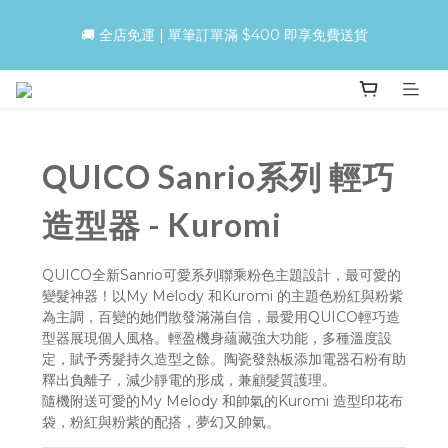
🚚 全店免運 | 單筆訂單滿 $400 即享免費送貨
買QUICO護髮＋造型Combo，即享30%！先護後型，零傷害變
靚更快！
買QUICO護髮＋造型Combo，即享30%！先護後型，零傷害變
靚更快！
QUICO Sanrio系列 輕巧
造型器 - Kuromi
QUICO全新Sanrio可愛系列聯乘粉色主題設計，最可愛的
變髮神器！以My Melody 和Kuromi 的主題色粉紅與粉紫
為主調，百變的她們散發滿滿自信，最愛用QUICO輕巧造
型器展現個人風格。輕盈機身蘊藏強大功能，多種溫度設
定，賦予秀髮持久造型之餘。陶瓷發熱板添加電器石粉有助
釋出負離子，減少靜電的形成，兼顧髮質護理。
隨機附送可愛的My Melody 和帥氣的Kuromi 造型印花布
袋，粉紅與粉紫的配搭，夢幻又帥氣。