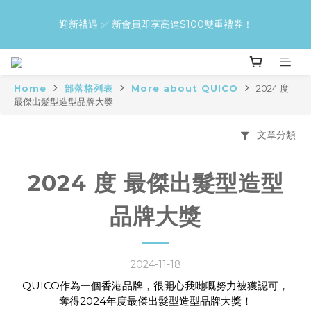
買QUICO護髮＋造型Combo，即享30%！先護後型，零傷害變
迎新禮遇 ✅ 新會員即享高達$100雙重禮券！
靚更快！
🚚 全店免運 | 單筆訂單滿 $400 即享免費送貨
Home
部落格列表
More about QUICO
2024 度
最傑出髮型造型品牌大獎
買QUICO護髮＋造型Combo，即享30%！先護後型，零傷害變
靚更快！
文章分類
2024 度 最傑出髮型造型
品牌大獎
2024-11-18
QUICO作為一個香港品牌，很開心我哋嘅努力被獲認可，
奪得2024年度最傑出髮型造型品牌大獎！