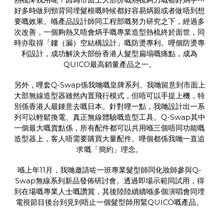
好多時做到頸背同埋髮根嘅時候都好容易焫親或者做唔到想
要嘅效果。喺產品設計師同工程部嘅努力研究之下，經過多
次改善，一個夠熱又唔會焫手嘅專業造型熱梳終於面世，同
時亦取得「鏤（漏）空結構設計」嘅防燙專利。哩個防燙專
利設計，成功解決大部份香港人髮型扁塌嘅痛點，成為
QUICO最高銷量產品之一。
另外，哩套Q-Swap係我哋嘅皇牌系列。我哋留意到市面上
大部無線造型器雖然內置飛行模式，但唔可以手提上機，特
別係香港人最鍾意去嘅日本。針對哩一點，我哋設計出一系
列可以輕鬆換電、真正無線體驗嘅造型工具。Q-Swap其中
一個最大嘅賣點係，所有配件都可以共用喺三個唔同功能嘅
造型器上，客人唔需要購買大量配件。哩個都係我哋一直追
求嘅「簡約」理念。
喺上年11月，我哋邀請咗一班專業髮型師同化妝師參與Q-
Swap無線系列新品發佈研討會。透過即場示範同試用，得
到在場嘅專業人士嘅讚賞，其後陸陸續續喺多個演唱會同埋
電視節目後台到見到唔止一個髮型師用緊QUICO嘅產品。