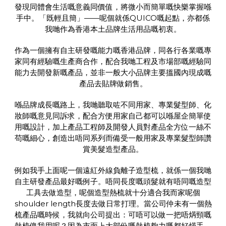
發現同體會生活嘅意義同價值，將微小而簡單嘅快樂掌握喺
手中。「既輕且簡」——呢個就係QUICO嘅起點，亦都係
我哋作為香港本土品牌生活用品嘅初衷。
作為一個擁有自主研發嘅能力嘅香港品牌，同各行各業嘅專
家同有經驗嘅生產商合作，配合我哋工程及市場部嘅經驗同
能力去開發新嘅產品，並非一般大小品牌主要搵國內現成嘅
產品去貼牌做銷售。
喺品牌成長嘅路上，我哋聽取咗不同用家、專業髮型師、化
妝師嘅意見同訴求，配合方便用家自己都可以喺屋企簡單使
用嘅設計，加上產品工程師及開發人員對產品全方位一絲不
苟嘅細心，創造出唔同系列而備受一般用家及專業髮型師讚
賞美髮造型產品。
例如我手上面呢一個遠紅外線負離子造型梳，就係一個我哋
自主研發產品最好嘅例子。唔同長度嘅頭髮就有唔同嘅造型
工具去做造型，呢個造型熱梳就十分適合我而家呢個
shoulder length長度去做日常打理。當公司仲未有一個熱
梳產品嘅時候，我就向公司提出：可唔可以做一把唔焫頸嘅
熱梳俾我用呢？因為市面上大部份嘅熱梳夠力嘅都好焫手⋯