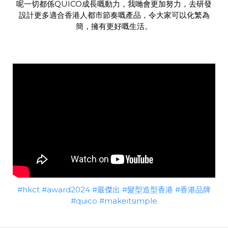
呢一切都係QUICO成長嘅動力，我哋會更加努力，去研發
設計更多適合香港人都市節奏嘅產品，令大家可以化繁為
簡，擁有更好嘅生活。
#hkct
#award2024
#最傑出
#髮型造型香港
#香港品牌
#quico
#makeitsimple